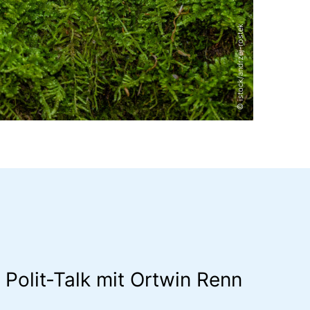
© istock/andrzej-rostek
© istock/hugo-kurk
© RIFS @ GFZ
Polit-Talk mit Ortwin Renn