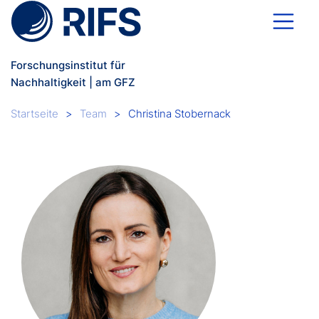
Direkt zum Inhalt
Forschungsinstitut für
Nachhaltigkeit | am GFZ
Breadcrumb
Startseite
Team
Christina Stobernack