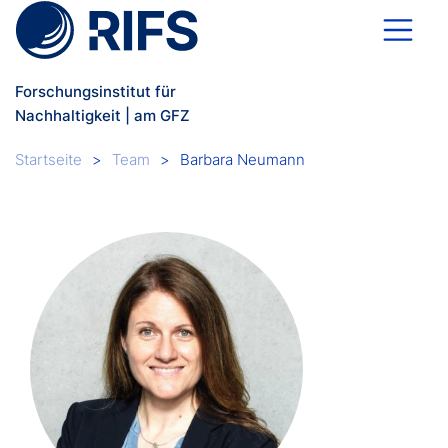
Direkt zum Inhalt
Forschungsinstitut für
Nachhaltigkeit | am GFZ
Breadcrumb
Startseite
Team
Barbara Neumann