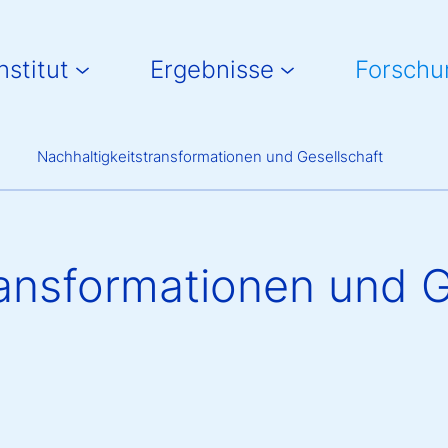
in navigation
nstitut
Ergebnisse
Forschu
Breadcrumb
Nachhaltigkeitstransformationen und Gesellschaft
ransformationen und G