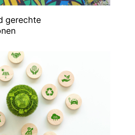
d gerechte
onen