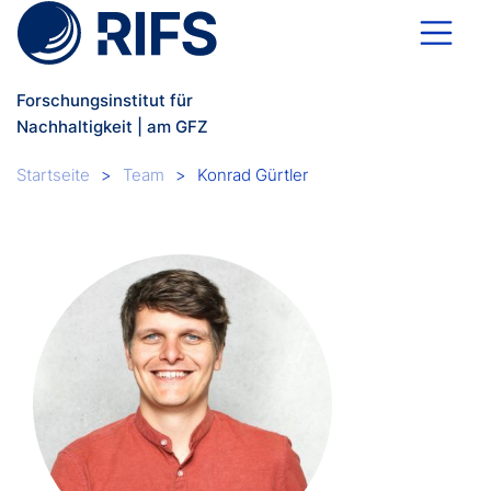
Direkt zum Inhalt
Forschungsinstitut für
Nachhaltigkeit | am GFZ
Breadcrumb
Startseite
Team
Konrad Gürtler