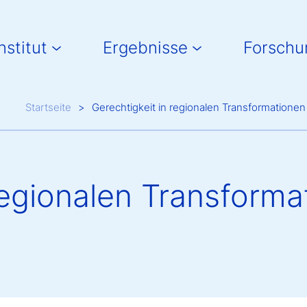
in navigation
nstitut
Ergebnisse
Forschu
Breadcrumb
Startseite
Gerechtigkeit in regionalen Transformationen
regionalen Transforma