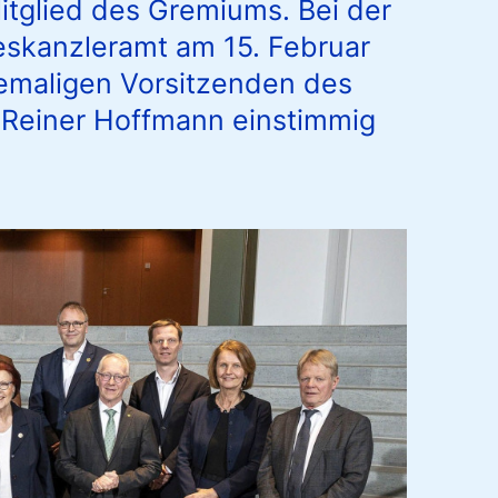
Mitglied des Gremiums. Bei der
eskanzleramt am 15. Februar
emaligen Vorsitzenden des
Reiner Hoffmann einstimmig