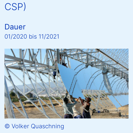
CSP)
Dauer
01/2020
bis
11/2021
© Volker Quaschning