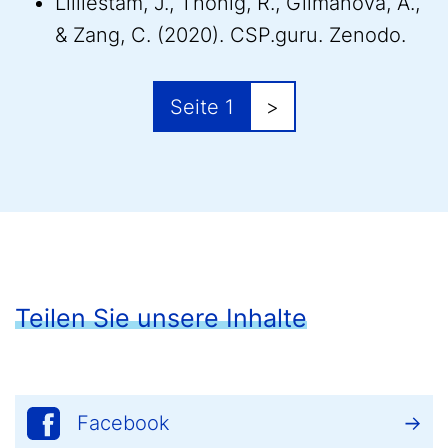
Lilliestam, J., Thonig, R., Gilmanova, A.,
& Zang, C. (2020). CSP.guru. Zenodo.
Seitennummerierung
Nächste Seite
Seite 1
>
Teilen Sie unsere Inhalte
Facebook