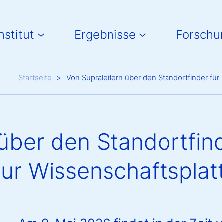
in navigation
nstitut
Ergebnisse
Forschu
Breadcrumb
Startseite
Von Supraleitern über den Standortfinder für
über den Standortfind
zur Wissenschaftsplat