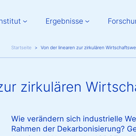
in navigation
nstitut
Ergebnisse
Forschu
Breadcrumb
Startseite
Von der linearen zur zirkulären Wirtschaftswe
zur zirkulären Wirtsc
Wie verändern sich industrielle W
Rahmen der Dekarbonisierung? Ge