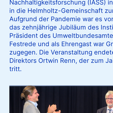
Nachhaltigkeitsforschung (IASS) 
in die Helmholtz-Gemeinschaft z
Aufgrund der Pandemie war es vor
das zehnjährige Jubiläum des Inst
Präsident des Umweltbundesamtes 
Festrede und als Ehrengast war G
zugegen. Die Veranstaltung endet
Direktors Ortwin Renn, der zum J
tritt.