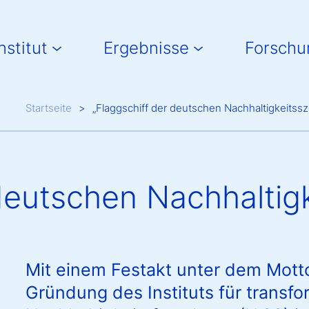
in navigation
nstitut
Ergebnisse
Forschu
Breadcrumb
Startseite
„Flaggschiff der deutschen Nachhaltigkeitss
 deutschen Nachhaltig
Mit einem Festakt unter dem Mott
Gründung des Instituts für transfo