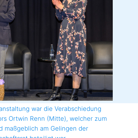
anstaltung war die Verabschiedung
ors Ortwin Renn (Mitte), welcher zum
d maßgeblich am Gelingen der