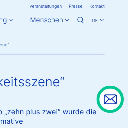
Veranstaltungen
Presse
Kontakt
ng
Menschen
DE
zene“
keitsszene“
o „zehn plus zwei“ wurde die
rmative