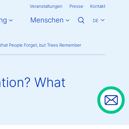
Veranstaltungen
Presse
Kontakt
ng
Menschen
DE
 What People Forget, but Trees Remember
ation? What