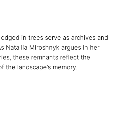
lodged in trees serve as archives and
As Nataliia Miroshnyk argues in her
ries, these remnants reflect the
 of the landscape’s memory.