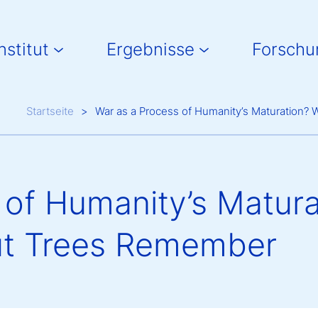
in navigation
nstitut
Ergebnisse
Forschu
Breadcrumb
Startseite
War as a Process of Humanity’s Maturation?
 of Humanity’s Matur
but Trees Remember