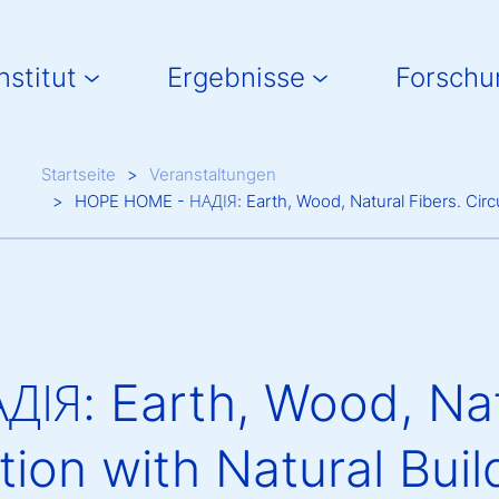
in navigation
nstitut
Ergebnisse
Forschu
Breadcrumb
Startseite
Veranstaltungen
HOPE HOME - НАДІЯ: Earth, Wood, Natural Fibers. Circul
Я: Earth, Wood, Natu
tion with Natural Buil