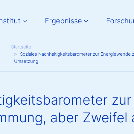
in navigation
nstitut
Ergebnisse
Forschu
Breadcrumb
Startseite
Soziales Nachhaltigkeitsbarometer zur Energiewende z
Umsetzung
tigkeitsbarometer zu
immung, aber Zweifel 