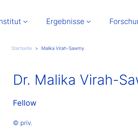
in navigation
nstitut
Ergebnisse
Forschu
Breadcrumb
Startseite
Malika Virah-Sawmy
Dr. Malika Virah-
Fellow
© priv.