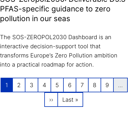
PFAS-specific guidance to zero
pollution in our seas
The SOS-ZEROPOL2030 Dashboard is an
interactive decision-support tool that
transforms Europe’s Zero Pollution ambition
into a practical roadmap for action.
Seitennummerierung
Page
Page
Page
Page
Page
Page
Page
Page
Page
1
2
3
4
5
6
7
8
9
…
Nächste Seite
Letzte Seite
››
Last »