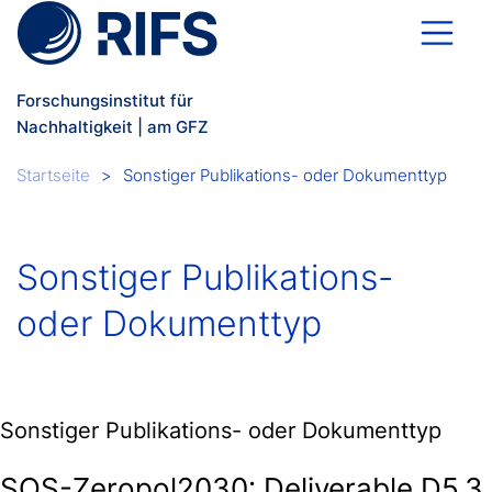
Direkt zum Inhalt
Forschungsinstitut für
Nachhaltigkeit | am GFZ
Breadcrumb
Startseite
Sonstiger Publikations- oder Dokumenttyp
Sonstiger Publikations-
oder Dokumenttyp
Sonstiger Publikations- oder Dokumenttyp
SOS-Zeropol2030: Deliverable D5.3