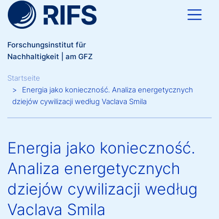
Direkt zum Inhalt
Forschungsinstitut für
Nachhaltigkeit | am GFZ
Breadcrumb
Startseite
Energia jako konieczność. Analiza energetycznych
dziejów cywilizacji według Vaclava Smila
Energia jako konieczność.
Analiza energetycznych
dziejów cywilizacji według
Vaclava Smila