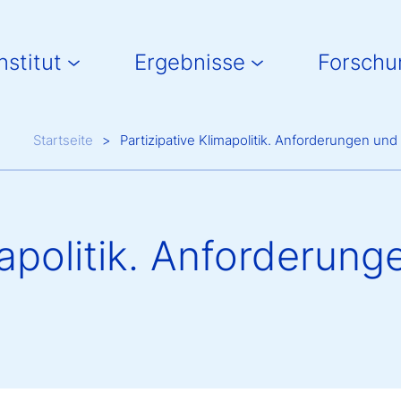
in navigation
nstitut
Ergebnisse
Forschu
Breadcrumb
Startseite
Partizipative Klimapolitik. Anforderungen un
mapolitik. Anforderun