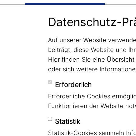
Newsletter abonnieren
Datenschutz-Pr
Auf unserer Website verwende
beiträgt, diese Website und Ih
Hier finden Sie eine Übersic
oder sich weitere Informatio
Erforderlich
Erforderliche Cookies ermögl
Funktionieren der Website no
Statistik
Statistik-Cookies sammeln Inf
LinkedIn