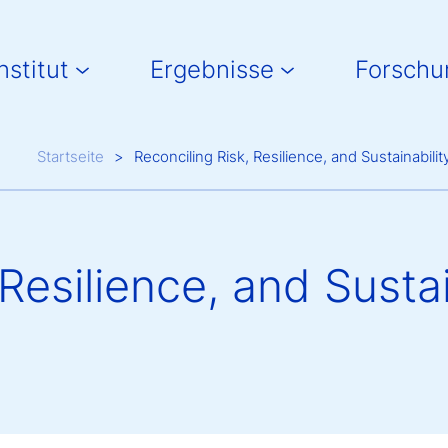
in navigation
nstitut
Ergebnisse
Forschu
Breadcrumb
Startseite
Reconciling Risk, Resilience, and Sustainabili
Resilience, and Sustai