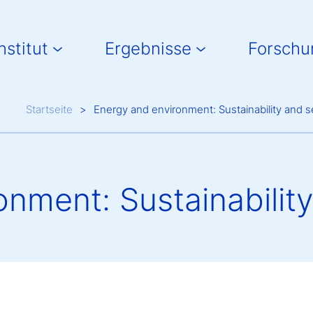
in navigation
nstitut
Ergebnisse
Forschu
Breadcrumb
Startseite
Energy and environment: Sustainability and s
nment: Sustainability