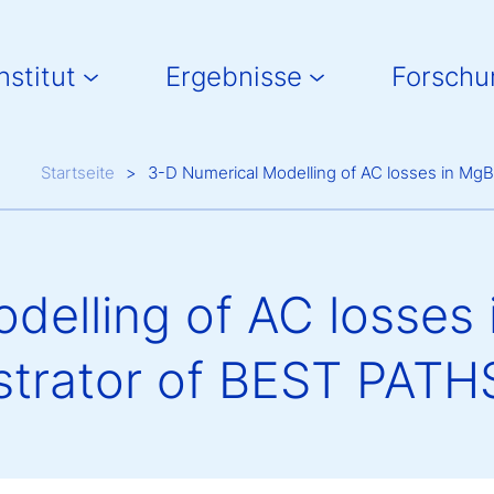
in navigation
nstitut
Ergebnisse
Forschu
Breadcrumb
Startseite
3-D Numerical Modelling of AC losses in MgB
delling of AC losses 
strator of BEST PATH