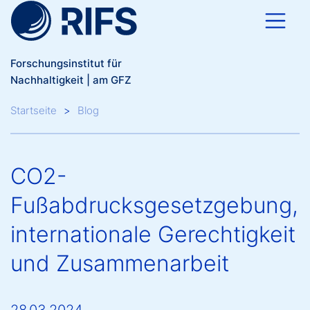
Direkt zum Inhalt
Forschungsinstitut für
Nachhaltigkeit | am GFZ
Breadcrumb
Startseite
Blog
CO2-
Fußabdrucksgesetzgebung,
internationale Gerechtigkeit
und Zusammenarbeit