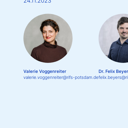
24.11.2023
Valerie Voggenreiter
Dr. Felix Beye
valerie.voggenreiter@rifs-potsdam.de
felix.beyers@r