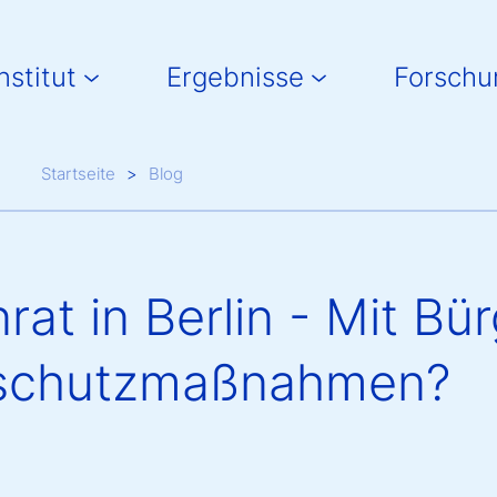
in navigation
nstitut
Ergebnisse
Forschu
Breadcrumb
Startseite
Blog
rat in Berlin - Mit Bü
aschutzmaßnahmen?