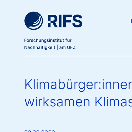
Meta Navigation
Direkt zum Inhalt
Ma
I
Forschungsinstitut für
Nachhaltigkeit | am GFZ
Klimabürger:innen
wirksamen Klim