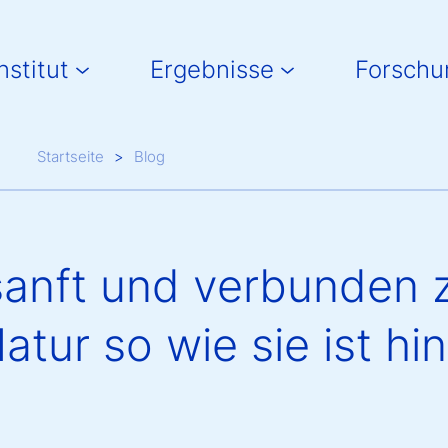
in navigation
nstitut
Ergebnisse
Forschu
Breadcrumb
Startseite
Blog
sanft und verbunden z
atur so wie sie ist h