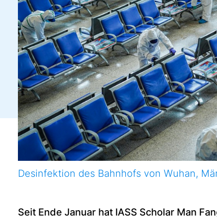
Desinfektion des Bahnhofs von Wuhan, Mä
Seit Ende Januar hat IASS Scholar Man Fan