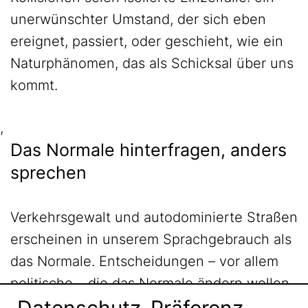
unerwünschter Umstand, der sich eben
ereignet, passiert, oder geschieht, wie ein
Naturphänomen, das als Schicksal über uns
kommt.
,
Das Normale hinterfragen, anders
sprechen
Verkehrsgewalt und autodominierte Straßen
erscheinen in unserem Sprachgebrauch als
das Normale. Entscheidungen – vor allem
politische – die das Normale ändern wollen,
haben so eine schwierige Ausgangslage.