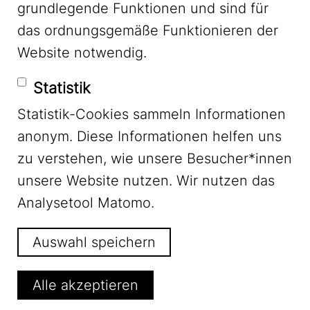
grundlegende Funktionen und sind für
das ordnungsgemäße Funktionieren der
(1) Peter D. Norton (2008). Fighting Traffic.
Website notwendig.
The Dawn of the Motor Age in the American
City. Cambridge Massachusetts, London,
Statistik
England: The MIT Press.
Statistik-Cookies sammeln Informationen
anonym. Diese Informationen helfen uns
Hinweis:
zu verstehen, wie unsere Besucher*innen
unsere Website nutzen. Wir nutzen das
Der Beitrag entstand im Rahmen des
Analysetool Matomo.
Forschungsprojektes
„Sprachkompass"
.
Weiteres Material zur Bedeutung der
Auswahl speichern
Sprache in der Kommunikation über
Mobilitätsfragen finden Sie
hier
.
Alle akzeptieren