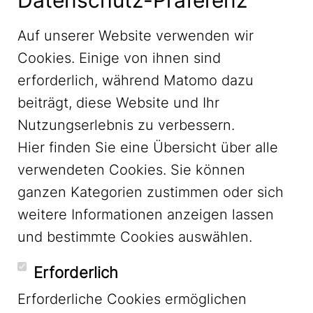
Datenschutz-Präferenz
Soll die Verkehrswende gelingen, braucht
Auf unserer Website verwenden wir
es in den Köpfen eine Abwendung vom
Cookies. Einige von ihnen sind
Auto als das Normale. Wir können diese
erforderlich, während Matomo dazu
gedankliche Wende durch einen genaueren
beiträgt, diese Website und Ihr
Sprachgebrauch unterstützen. Sprechen wir
Nutzungserlebnis zu verbessern.
von Verkehrsgewalt und Kollisionen, statt
Hier finden Sie eine Übersicht über alle
von Unfällen, reden wir von geöffneten
verwendeten Cookies. Sie können
anstatt gesperrten Straßen, benennen wir
ganzen Kategorien zustimmen oder sich
die Täter, wo sie bekannt sind. So können
weitere Informationen anzeigen lassen
wir die Mobilitätswende auf die Sprünge
und bestimmte Cookies auswählen.
helfen, sodass wir am Ende mehr in die
Pedale – und nicht auf der Stelle – treten.
Erforderlich
Erforderliche Cookies ermöglichen
Quelle: