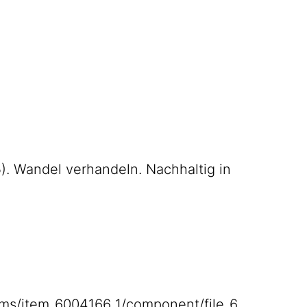
5). Wandel verhandeln. Nachhaltig in
items/item_6004166_1/component/file_6…