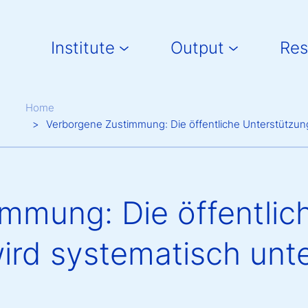
Main navigation
Institute
Output
Res
Breadcrumb
Home
Verborgene Zustimmung: Die öffentliche Unterstützung
mmung: Die öffentlic
wird systematisch unt