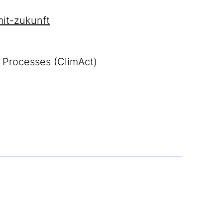
mit-zukunft
l Processes (ClimAct)