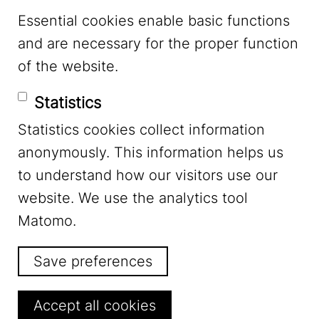
Essential cookies enable basic functions
Mastodon
and are necessary for the proper function
of the website.
Bluesky
Statistics
Statistics cookies collect information
anonymously. This information helps us
to understand how our visitors use our
website. We use the analytics tool
Footer Menu
Legal Notice
Matomo.
Save preferences
Privacy
Withdraw consent
Accept all cookies