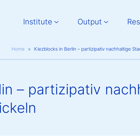
Main navigation
Institute
Output
Res
Breadcrumb
Home
Kiezblocks in Berlin – partizipativ nachhaltige S
in – partizipativ nach
ickeln