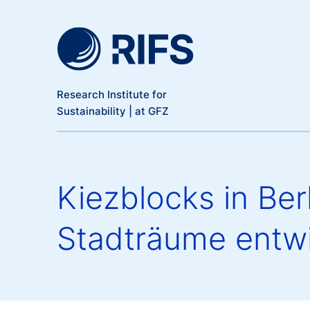
Meta Navigation
Skip to main content
Research Institute for
Sustainability | at GFZ
Kiezblocks in Berl
Stadträume entw