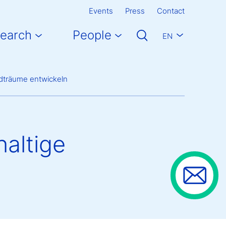
Events
Press
Contact
earch
People
EN
tadträume entwickeln
haltige