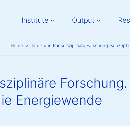
Main navigation
Institute
Output
Res
Breadcrumb
Home
Inter- und transdisziplinäre Forschung. Konze
isziplinäre Forschung
ie Energiewende