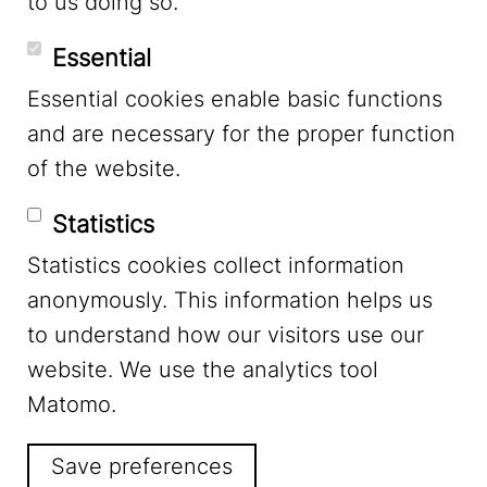
to us doing so.
YouTube
Essential
Essential cookies enable basic functions
Mastodon
and are necessary for the proper function
of the website.
Bluesky
Statistics
Statistics cookies collect information
anonymously. This information helps us
to understand how our visitors use our
website. We use the analytics tool
Footer Menu
Legal Notice
Matomo.
Save preferences
Privacy